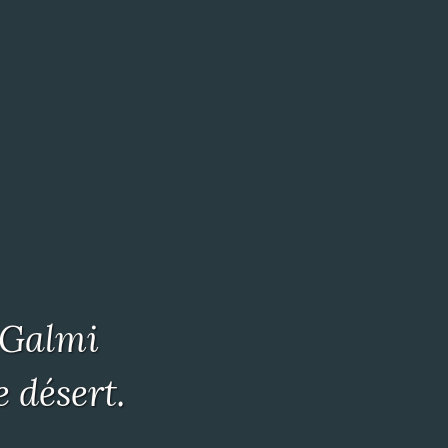
– Galmi
 désert
.