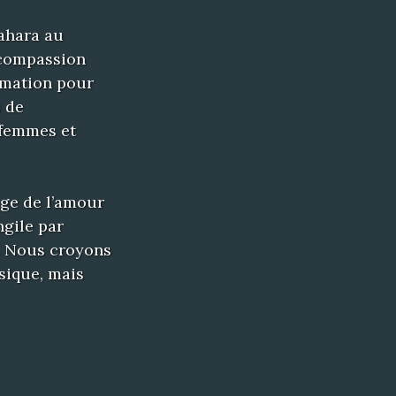
Sahara au
c compassion
ormation pour
s de
 femmes et
age de l’amour
ngile par
s. Nous croyons
sique, mais