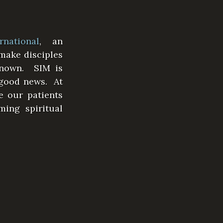
national
, an
make disciples
known. SIM is
 good news. At
e our patients
ming spiritual