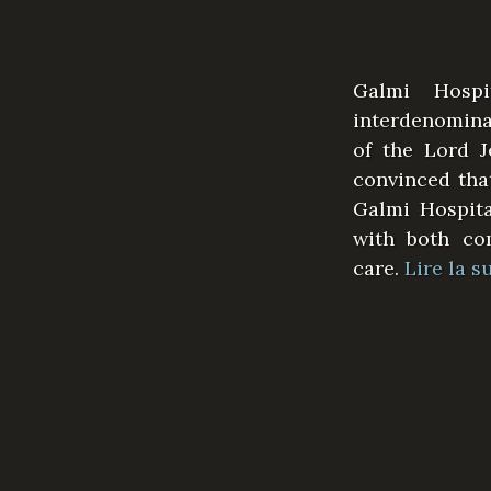
Galmi Hosp
interdenomina
of the Lord 
convinced tha
Galmi Hospita
with both com
care.
Lire la s